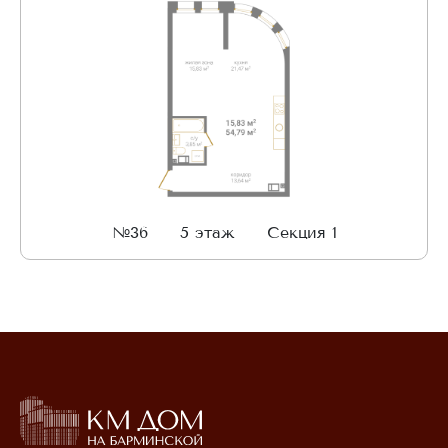
№36
5 этаж
Секция 1