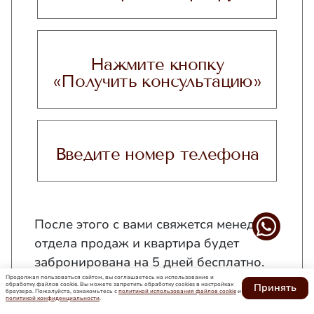
Нажмите кнопку
«Получить консультацию»
Введите номер телефона
После этого с вами свяжется менеджер
отдела продаж и квартира будет
забронирована на 5 дней бесплатно.
Продолжая пользоваться сайтом, вы соглашаетесь на использование и
обработку файлов cookie. Вы можете запретить обработку сookies в настройках
Принять
браузера. Пожалуйста, ознакомьтесь с
политикой использования файлов cookie
и
политикой конфиденциальности
.
Важно! Процедура бронирования